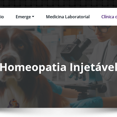
cio
Emerge
Medicina Laboratorial
Clínica
e – Centro de Diagnóstico Médi
Homeopatia Injetáve